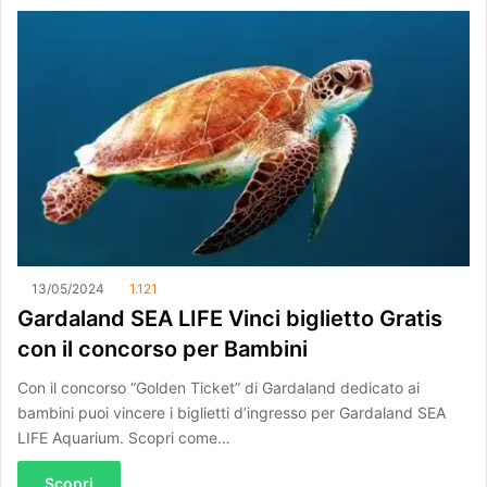
13/05/2024
1.121
Gardaland SEA LIFE Vinci biglietto Gratis
con il concorso per Bambini
Con il concorso “Golden Ticket” di Gardaland dedicato ai
bambini puoi vincere i biglietti d’ingresso per Gardaland SEA
LIFE Aquarium. Scopri come…
Scopri