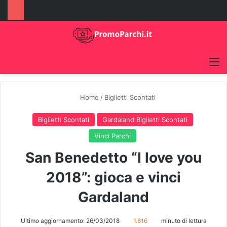
M
Home
/
Biglietti Scontati
Biglietti Scontati
Gardaland Biglietti Scontati
Vinci Parchi
San Benedetto “I love you
2018”: gioca e vinci
Gardaland
Ultimo aggiornamento: 26/03/2018
1.816
minuto di lettura