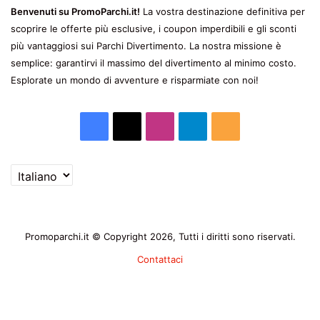
Benvenuti su PromoParchi.it!
La vostra destinazione definitiva per
scoprire le offerte più esclusive, i coupon imperdibili e gli sconti
più vantaggiosi sui Parchi Divertimento. La nostra missione è
semplice: garantirvi il massimo del divertimento al minimo costo.
Esplorate un mondo di avventure e risparmiate con noi!
Facebook
X
Instagram
Telegram
RSS
Scegli
una
lingua
Promoparchi.it © Copyright 2026, Tutti i diritti sono riservati.
Contattaci
Facebook
X
Instagram
Telegram
RSS