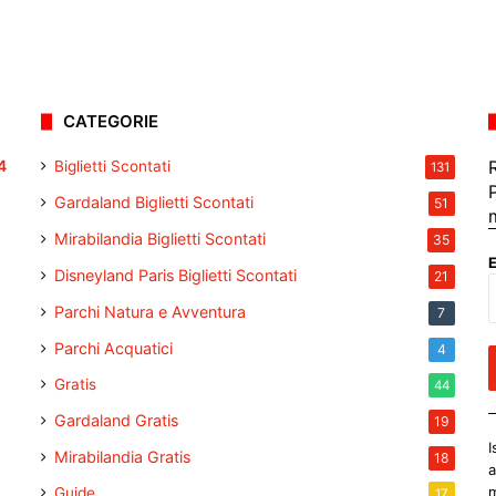
CATEGORIE
4
Biglietti Scontati
131
P
Gardaland Biglietti Scontati
51
Mirabilandia Biglietti Scontati
35
Disneyland Paris Biglietti Scontati
21
Parchi Natura e Avventura
7
Parchi Acquatici
4
Gratis
44
Gardaland Gratis
19
I
Mirabilandia Gratis
18
a
Guide
17