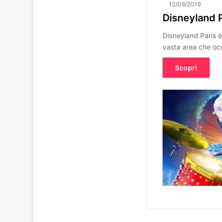
12/09/2019
Disneyland P
Disneyland Paris è
vasta area che o
Scopri