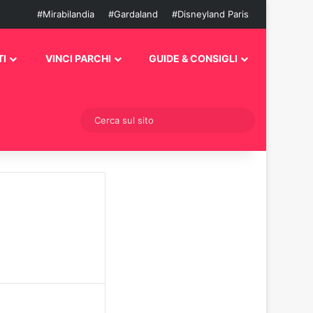
#Mirabilandia
#Gardaland
#Disneyland Paris
I
VINCI PARCHI
GUIDE & CONSIGLI
Cambia aspetto
Cerca
sul
sito