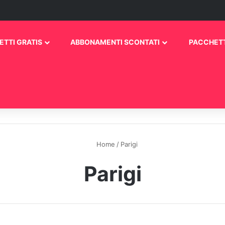
ETTI GRATIS
ABBONAMENTI SCONTATI
PACCHETT
Home
/
Parigi
Parigi