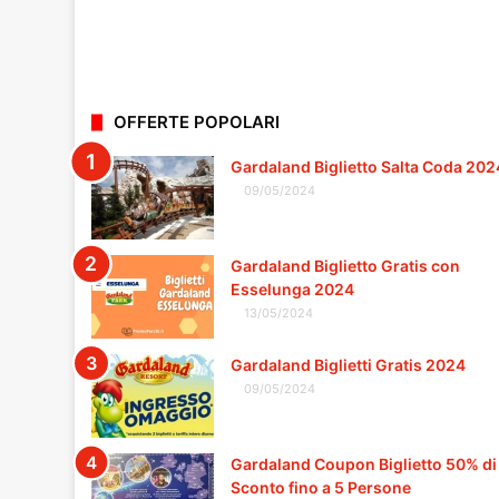
OFFERTE POPOLARI
Gardaland Biglietto Salta Coda 202
09/05/2024
Gardaland Biglietto Gratis con
Esselunga 2024
13/05/2024
Gardaland Biglietti Gratis 2024
09/05/2024
Gardaland Coupon Biglietto 50% di
Sconto fino a 5 Persone