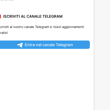
ISCRIVITI AL CANALE TELEGRAM
scriviti al nostro canale Telegram e ricevi aggiornamenti
ratis!
Entra nel canale Telegram