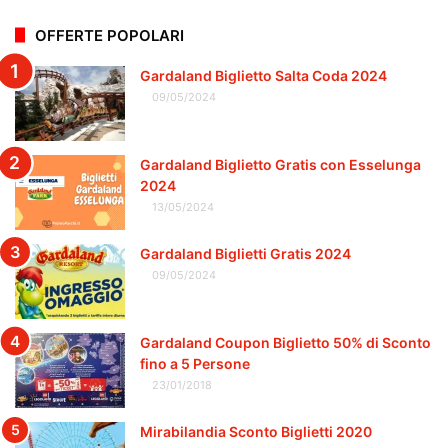
OFFERTE POPOLARI
Gardaland Biglietto Salta Coda 2024
09/05/2024
Gardaland Biglietto Gratis con Esselunga
2024
13/05/2024
Gardaland Biglietti Gratis 2024
09/05/2024
Gardaland Coupon Biglietto 50% di Sconto
fino a 5 Persone
23/01/2018
Mirabilandia Sconto Biglietti 2020