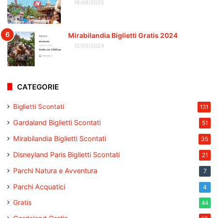
18/08/2020
Mirabilandia Biglietti Gratis 2024
12/05/2024
CATEGORIE
Biglietti Scontati
131
Gardaland Biglietti Scontati
51
Mirabilandia Biglietti Scontati
35
Disneyland Paris Biglietti Scontati
21
Parchi Natura e Avventura
7
Parchi Acquatici
4
Gratis
44