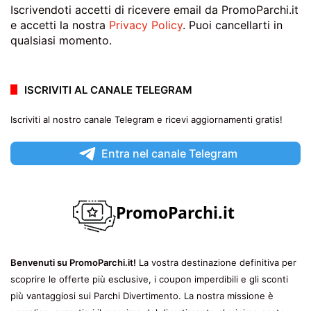
Iscrivendoti accetti di ricevere email da PromoParchi.it
e accetti la nostra
Privacy Policy
. Puoi cancellarti in
qualsiasi momento.
ISCRIVITI AL CANALE TELEGRAM
Iscriviti al nostro canale Telegram e ricevi aggiornamenti gratis!
Entra nel canale Telegram
Benvenuti su PromoParchi.it!
La vostra destinazione definitiva per
scoprire le offerte più esclusive, i coupon imperdibili e gli sconti
più vantaggiosi sui Parchi Divertimento. La nostra missione è