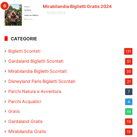
Mirabilandia Biglietti Gratis 2024
12/05/2024
CATEGORIE
Biglietti Scontati
131
Gardaland Biglietti Scontati
51
Mirabilandia Biglietti Scontati
35
Disneyland Paris Biglietti Scontati
21
Parchi Natura e Avventura
7
Parchi Acquatici
4
Gratis
44
Gardaland Gratis
19
Mirabilandia Gratis
18