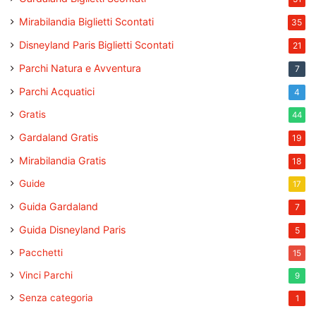
Mirabilandia Biglietti Scontati
35
Disneyland Paris Biglietti Scontati
21
Parchi Natura e Avventura
7
Parchi Acquatici
4
Gratis
44
Gardaland Gratis
19
Mirabilandia Gratis
18
Guide
17
Guida Gardaland
7
Guida Disneyland Paris
5
Pacchetti
15
Vinci Parchi
9
Senza categoria
1