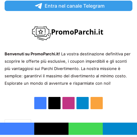
Entra nel canale Telegram
Benvenuti su PromoParchi.it!
La vostra destinazione definitiva per
scoprire le offerte più esclusive, i coupon imperdibili e gli sconti
più vantaggiosi sui Parchi Divertimento. La nostra missione è
semplice: garantirvi il massimo del divertimento al minimo costo.
Esplorate un mondo di avventure e risparmiate con noi!
Facebook
X
Instagram
Telegram
RSS
Scegli
una
Facebook
X
WhatsApp
Telegram
lingua