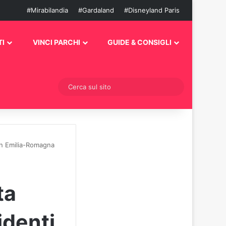
#Mirabilandia
#Gardaland
#Disneyland Paris
I
VINCI PARCHI
GUIDE & CONSIGLI
Cambia aspetto
Cerca
sul
sito
 in Emilia-Romagna
ta
identi