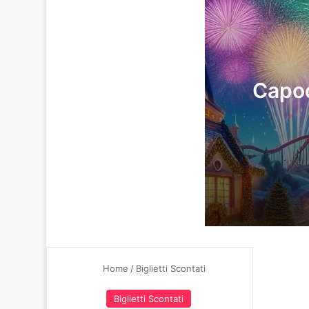
Capod
13/11/2024
Capodanno 
13/06/2024
Gardaland 