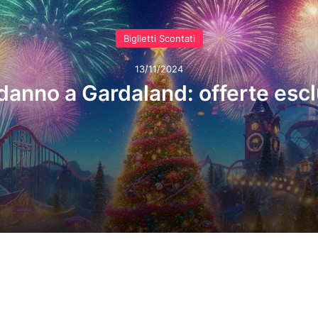
Biglietti Scontati
13/11/2024
anno a Gardaland: offerte escl
a Gardaland: offerte esclusive!
Sconto Biglietto Serale 2024