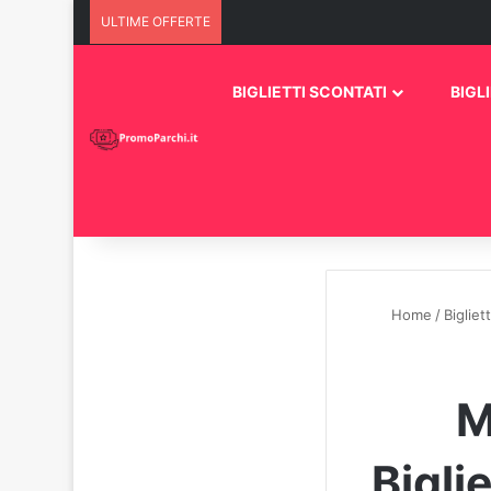
ULTIME OFFERTE
BIGLIETTI SCONTATI
BIGLI
Home
/
Bigliet
M
Bigli