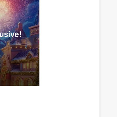
usive!