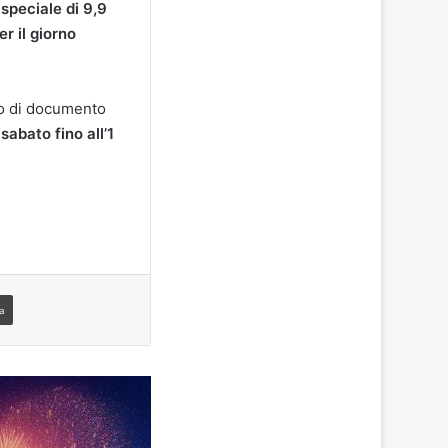
speciale di 9,9
er il giorno
to di documento
o
sabato fino all’1
a