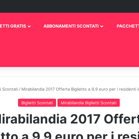
ETTI GRATIS
ABBONAMENTI SCONTATI
PACCHETT
ti Scontati
/
Mirabilandia 2017 Offerta Biglietto a 9,9 euro per i residenti
Biglietti Scontati
Mirabilandia Biglietti Scontati
irabilandia 2017 Offer
etto a 9,9 euro per i res