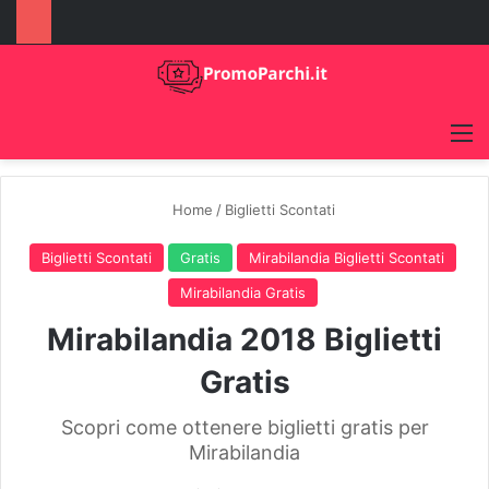
M
Home
/
Biglietti Scontati
Biglietti Scontati
Gratis
Mirabilandia Biglietti Scontati
Mirabilandia Gratis
Mirabilandia 2018 Biglietti
Gratis
Scopri come ottenere biglietti gratis per
Mirabilandia