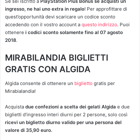
Se sei iscritto a
PlayStation Plus Bonus
se acquisti un
ingresso, ne hai uno extra in regalo
! Per approfittare di
quest’opportunità devi scaricare un codice sconto
accedendo con il vostro account a
questo indirizzo
. Puoi
ottenere
i codici sconto solamente fino al 07 agosto
2018
.
MIRABILANDIA BIGLIETTI
GRATIS CON ALGIDA
Algida consente di ottenere un
biglietto
gratis per
Mirabialandia!
Acquista
due confezioni a scelta dei gelati Algida
e due
biglietti d’ingresso interi diurni per 2 persone
,
solo così
ricevi un biglietto diurno valido per una persona del
valore di 35,90 euro.