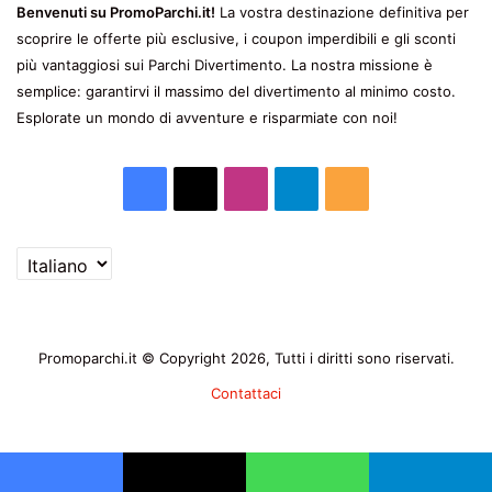
Benvenuti su PromoParchi.it!
La vostra destinazione definitiva per
scoprire le offerte più esclusive, i coupon imperdibili e gli sconti
più vantaggiosi sui Parchi Divertimento. La nostra missione è
semplice: garantirvi il massimo del divertimento al minimo costo.
Esplorate un mondo di avventure e risparmiate con noi!
Facebook
X
Instagram
Telegram
RSS
Scegli
una
lingua
Promoparchi.it © Copyright 2026, Tutti i diritti sono riservati.
Contattaci
Facebook
X
Instagram
Telegram
RSS