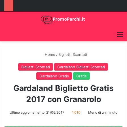
M
Home
/
Biglietti Scontati
Biglietti Scontati
Gardaland Biglietti Scontati
Gardaland Gratis
Gratis
Gardaland Biglietto Gratis
2017 con Granarolo
Ultimo aggiornamento: 21/06/2017
1.010
Meno di un minuto