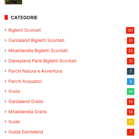
CATEGORIE
Biglietti Scontati
131
Gardaland Biglietti Scontati
51
Mirabilandia Biglietti Scontati
35
Disneyland Paris Biglietti Scontati
21
Parchi Natura e Avventura
7
Parchi Acquatici
4
Gratis
44
Gardaland Gratis
19
Mirabilandia Gratis
18
Guide
17
Guida Gardaland
7