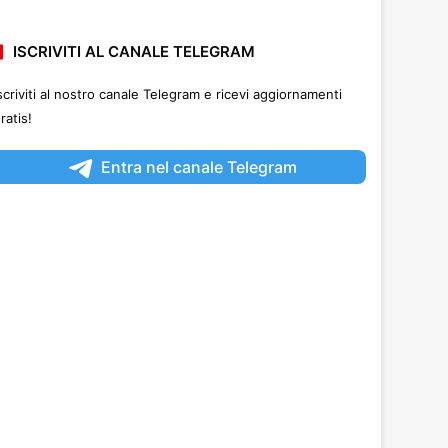
ISCRIVITI AL CANALE TELEGRAM
scriviti al nostro canale Telegram e ricevi aggiornamenti
ratis!
Entra nel canale Telegram